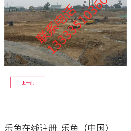
上一页
乐鱼在线注册_乐鱼（中国）