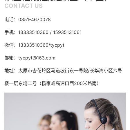
CONTACT US
电话：0351-4670078
手机：13333510360 / 15935131061
微信：13333510360/tycpyt
邮箱：tycpyt@163.com
地址：太原市杏花岭区马道坡街东一号院/长华湾小区六号
楼一层东垮二号（杨家峪高速口西200米路南）