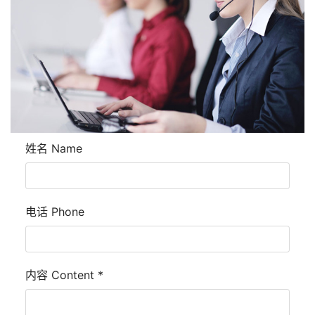
姓名 Name
电话 Phone
内容 Content
*