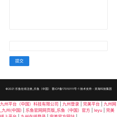
提交
©2021 乐鱼在线注册_乐鱼（中国）
晋ICP备17010111号-1
技术支持 -
资海科技集团
九州平台（中国）科技有限公司
|
九州登录
|
完美平台
|
九州网
_九州(中国)
|
乐鱼官网网页版_乐鱼（中国）官方
|
leyu
|
完美
线上平台
|
九州在线登录
|
完美官方网站
|