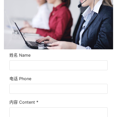
姓名 Name
电话 Phone
内容 Content
*