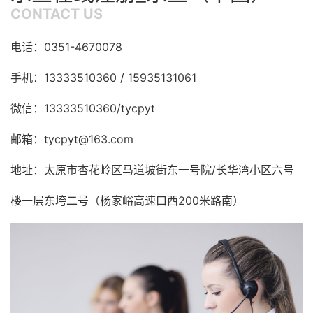
CONTACT US
电话：0351-4670078
手机：13333510360 / 15935131061
微信：13333510360/tycpyt
邮箱：tycpyt@163.com
地址：太原市杏花岭区马道坡街东一号院/长华湾小区六号
楼一层东垮二号（杨家峪高速口西200米路南）