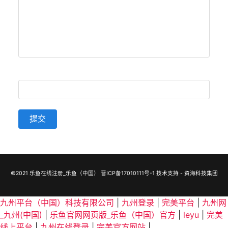
提交
©2021 乐鱼在线注册_乐鱼（中国）
晋ICP备17010111号-1
技术支持 -
资海科技集团
九州平台（中国）科技有限公司
|
九州登录
|
完美平台
|
九州网
_九州(中国)
|
乐鱼官网网页版_乐鱼（中国）官方
|
leyu
|
完美
线上平台
|
九州在线登录
|
完美官方网站
|