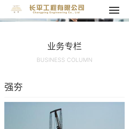
首页
关于长平
业务专栏
业务专栏
案例展示
BUSINESS COLUMN
企业文化
新闻中心
强夯
人才招聘
乐鱼在线注