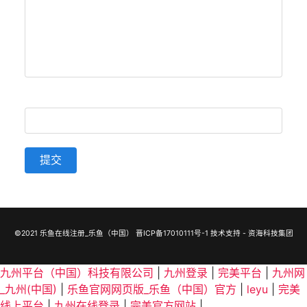
提交
©2021 乐鱼在线注册_乐鱼（中国）
晋ICP备17010111号-1
技术支持 -
资海科技集团
九州平台（中国）科技有限公司
|
九州登录
|
完美平台
|
九州网
_九州(中国)
|
乐鱼官网网页版_乐鱼（中国）官方
|
leyu
|
完美
线上平台
|
九州在线登录
|
完美官方网站
|