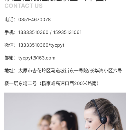
CONTACT US
电话：0351-4670078
手机：13333510360 / 15935131061
微信：13333510360/tycpyt
邮箱：tycpyt@163.com
地址：太原市杏花岭区马道坡街东一号院/长华湾小区六号
楼一层东垮二号（杨家峪高速口西200米路南）